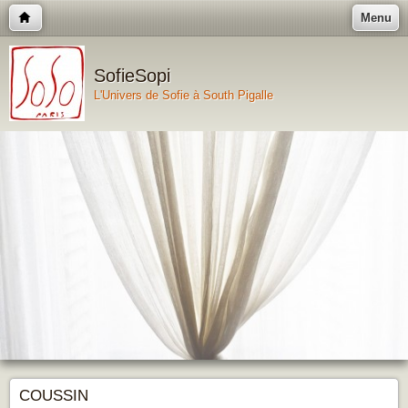
Menu
SofieSopi
L'Univers de Sofie à South Pigalle
COUSSIN