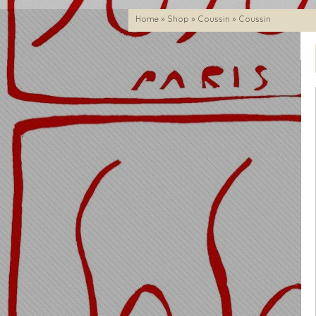
Home
»
Shop
»
Coussin
» Coussin