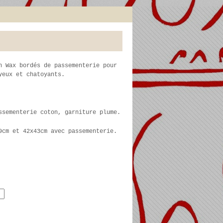
n Wax bordés de passementerie pour
yeux et chatoyants.
ssementerie coton, garniture plume.
9cm et 42x43cm avec passementerie.