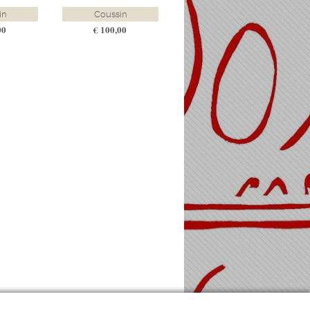
in
Coussin
00
€ 100,00