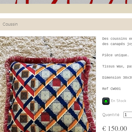
Coussin
Des coussins e
des canapés jo
Pièce unique.
Tissus Wax, pa
Dimension 38x3
Ref CW001
En Stock
Quantité
€ 150.00