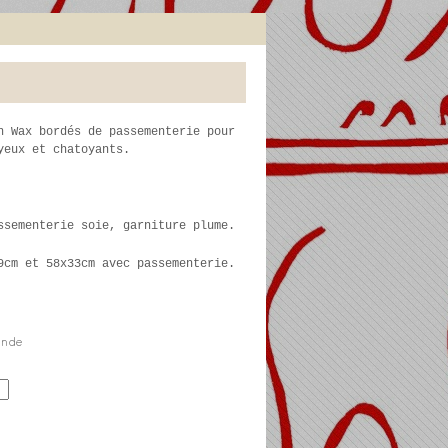
n Wax bordés de passementerie pour
yeux et chatoyants.
ssementerie soie, garniture plume.
9cm et 58x33cm avec passementerie.
nde