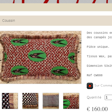
Coussin
Des coussins e
des canapés jo
Pièce unique.
Tissus Wax, pa
Dimension 53x2
Ref CW008
Sur Comma
Quantité
€ 160.00