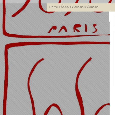
Home
»
Shop
»
Coussin
» Coussin